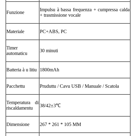
Impulsu à bassa frequenza + cumpressa calda
Funzione
+ trasmissione vocale
Materiale
PC+ABS, PC
Timer
30 minuti
automaticu
Batteria à u litiu
1800mAh
Pacchettu
Pruduttu / Cavu USB / Manuale / Scatola
Temperatura di
38/42±3℃
riscaldamentu
Dimensione
267 * 261 * 105 MM