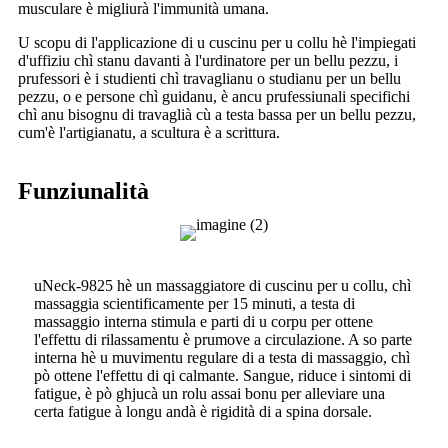
musculare è migliurà l'immunità umana.
U scopu di l'applicazione di u cuscinu per u collu hè l'impiegati
d'uffiziu chì stanu davanti à l'urdinatore per un bellu pezzu, i
prufessori è i studienti chì travaglianu o studianu per un bellu
pezzu, o e persone chì guidanu, è ancu prufessiunali specifichi
chì anu bisognu di travaglià cù a testa bassa per un bellu pezzu,
cum'è l'artigianatu, a scultura è a scrittura.
Funziunalità
uNeck-9825 hè un massaggiatore di cuscinu per u collu, chì
massaggia scientificamente per 15 minuti, a testa di
massaggio interna stimula e parti di u corpu per ottene
l'effettu di rilassamentu è prumove a circulazione. A so parte
interna hè u muvimentu regulare di a testa di massaggio, chì
pò ottene l'effettu di qi calmante. Sangue, riduce i sintomi di
fatigue, è pò ghjucà un rolu assai bonu per alleviare una
certa fatigue à longu andà è rigidità di a spina dorsale.