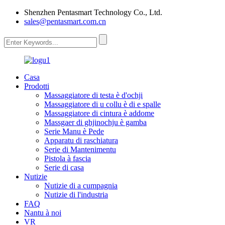
Shenzhen Pentasmart Technology Co., Ltd.
sales@pentasmart.com.cn
Casa
Prodotti
Massaggiatore di testa è d'ochji
Massaggiatore di u collu è di e spalle
Massaggiatore di cintura è addome
Massgaer di ghjinochju è gamba
Serie Manu è Pede
Apparatu di raschiatura
Serie di Mantenimentu
Pistola à fascia
Serie di casa
Nutizie
Nutizie di a cumpagnia
Nutizie di l'industria
FAQ
Nantu à noi
VR