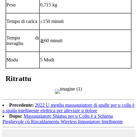
Pesu
0,715 kg
Tempu di carica
≤150 minuti
Tempu di
≧60 minuti
travagliu
Modu
5 Modi
Ritrattu
Precedente:
2022 U megliu massaggiatore di spalle per u collu è
a spalla intelligente elettrica per alleviare u dolore
Dopu:
Massaggiatore Shiatsu per u Collu è a Schiena
Pieghevole cù Riscaldamentu Wireless Impastatore Intelligente