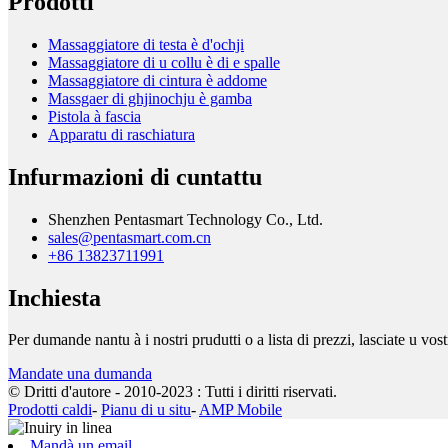
Prodotti
Massaggiatore di testa è d'ochji
Massaggiatore di u collu è di e spalle
Massaggiatore di cintura è addome
Massgaer di ghjinochju è gamba
Pistola à fascia
Apparatu di raschiatura
Infurmazioni di cuntattu
Shenzhen Pentasmart Technology Co., Ltd.
sales@pentasmart.com.cn
+86 13823711991
Inchiesta
Per dumande nantu à i nostri prudutti o a lista di prezzi, lasciate u vos
Mandate una dumanda
© Dritti d'autore - 2010-2023 : Tutti i diritti riservati.
Prodotti caldi
-
Pianu di u situ
-
AMP Mobile
Mandà un email