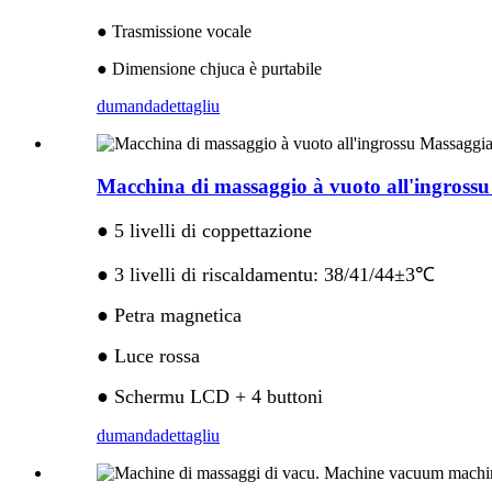
● Trasmissione vocale
● Dimensione chjuca è purtabile
dumanda
dettagliu
Macchina di massaggio à vuoto all'ingross
● 5 livelli di coppettazione
● 3 livelli di riscaldamentu: 38/41/44±3℃
● Petra magnetica
● Luce rossa
● Schermu LCD + 4 buttoni
dumanda
dettagliu