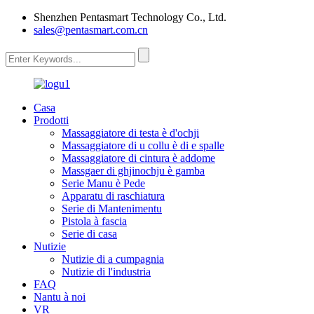
Shenzhen Pentasmart Technology Co., Ltd.
sales@pentasmart.com.cn
Casa
Prodotti
Massaggiatore di testa è d'ochji
Massaggiatore di u collu è di e spalle
Massaggiatore di cintura è addome
Massgaer di ghjinochju è gamba
Serie Manu è Pede
Apparatu di raschiatura
Serie di Mantenimentu
Pistola à fascia
Serie di casa
Nutizie
Nutizie di a cumpagnia
Nutizie di l'industria
FAQ
Nantu à noi
VR