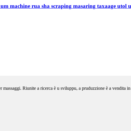
um machine rua sha scraping masaring taxaage utol ut
er massaggi. Riunite a ricerca è u sviluppu, a pruduzzione è a vendita in u