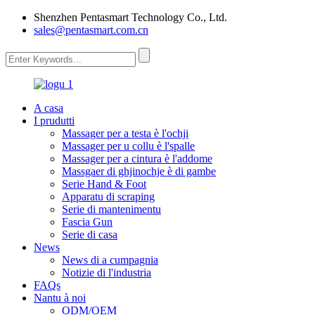
Shenzhen Pentasmart Technology Co., Ltd.
sales@pentasmart.com.cn
A casa
I prudutti
Massager per a testa è l'ochji
Massager per u collu è l'spalle
Massager per a cintura è l'addome
Massgaer di ghjinochje è di gambe
Serie Hand & Foot
Apparatu di scraping
Serie di mantenimentu
Fascia Gun
Serie di casa
News
News di a cumpagnia
Notizie di l'industria
FAQs
Nantu à noi
ODM/OEM