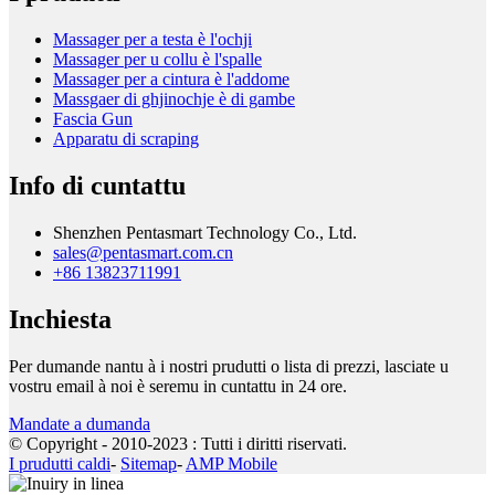
Massager per a testa è l'ochji
Massager per u collu è l'spalle
Massager per a cintura è l'addome
Massgaer di ghjinochje è di gambe
Fascia Gun
Apparatu di scraping
Info di cuntattu
Shenzhen Pentasmart Technology Co., Ltd.
sales@pentasmart.com.cn
+86 13823711991
Inchiesta
Per dumande nantu à i nostri prudutti o lista di prezzi, lasciate u
vostru email à noi è seremu in cuntattu in 24 ore.
Mandate a dumanda
© Copyright - 2010-2023 : Tutti i diritti riservati.
I prudutti caldi
-
Sitemap
-
AMP Mobile