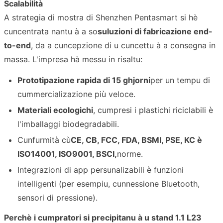
Scalabilità
A strategia di mostra di Shenzhen Pentasmart si hè
cuncentrata nantu à a so
suluzioni di fabricazione end-
to-end
, da a cuncepzione di u cuncettu à a consegna in
massa. L'impresa hà messu in risaltu:
Prototipazione rapida di 15 ghjorni
per un tempu di
cummercializazione più veloce.
Materiali ecologichi
, cumpresi i plastichi riciclabili è
l'imballaggi biodegradabili.
Cunfurmità cù
CE, CB, FCC, FDA, BSMI, PSE, KC è
ISO14001, ISO9001, BSCI,
norme.
Integrazioni di app persunalizabili è funzioni
intelligenti (per esempiu, cunnessione Bluetooth,
sensori di pressione).
Perchè i cumpratori si precipitanu à u stand 1.1 L23