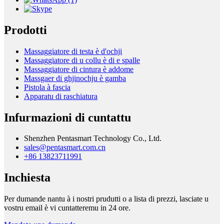
Prodotti
Massaggiatore di testa è d'ochji
Massaggiatore di u collu è di e spalle
Massaggiatore di cintura è addome
Massgaer di ghjinochju è gamba
Pistola à fascia
Apparatu di raschiatura
Infurmazioni di cuntattu
Shenzhen Pentasmart Technology Co., Ltd.
sales@pentasmart.com.cn
+86 13823711991
Inchiesta
Per dumande nantu à i nostri prudutti o a lista di prezzi, lasciate u
vostru email è vi cuntatteremu in 24 ore.