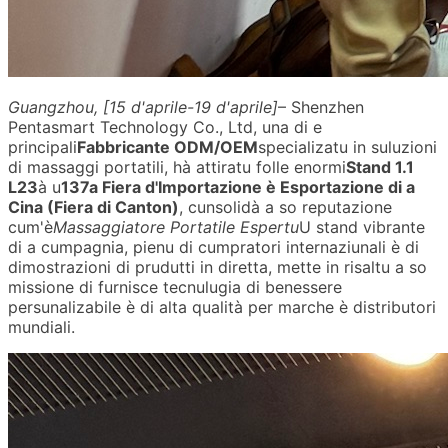
Guangzhou, [15 d'aprile-19 d'aprile]
– Shenzhen
Pentasmart Technology Co., Ltd, una di e
principali
Fabbricante ODM/OEM
specializatu in suluzioni
di massaggi portatili, hà attiratu folle enormi
Stand 1.1
L23
à u
137a Fiera d'Importazione è Esportazione di a
Cina (Fiera di Canton)
, cunsolidà a so reputazione
cum'è
Massaggiatore Portatile Espertu
U stand vibrante
di a cumpagnia, pienu di cumpratori internaziunali è di
dimostrazioni di prudutti in diretta, mette in risaltu a so
missione di furnisce tecnulugia di benessere
persunalizabile è di alta qualità per marche è distributori
mundiali.