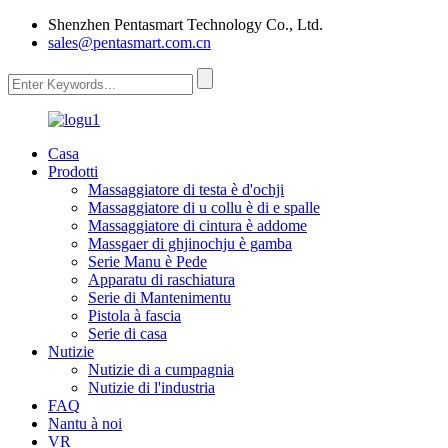
Shenzhen Pentasmart Technology Co., Ltd.
sales@pentasmart.com.cn
Casa
Prodotti
Massaggiatore di testa è d'ochji
Massaggiatore di u collu è di e spalle
Massaggiatore di cintura è addome
Massgaer di ghjinochju è gamba
Serie Manu è Pede
Apparatu di raschiatura
Serie di Mantenimentu
Pistola à fascia
Serie di casa
Nutizie
Nutizie di a cumpagnia
Nutizie di l'industria
FAQ
Nantu à noi
VR