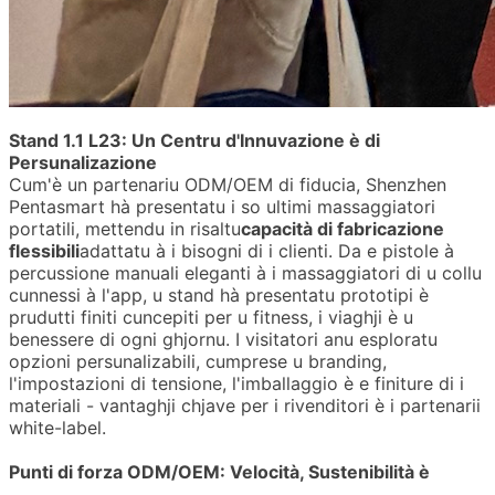
Stand 1.1 L23: Un Centru d'Innuvazione è di
Persunalizazione
Cum'è un partenariu ODM/OEM di fiducia, Shenzhen
Pentasmart hà presentatu i so ultimi massaggiatori
portatili, mettendu in risaltu
capacità di fabricazione
flessibili
adattatu à i bisogni di i clienti. Da e pistole à
percussione manuali eleganti à i massaggiatori di u collu
cunnessi à l'app, u stand hà presentatu prototipi è
prudutti finiti cuncepiti per u fitness, i viaghji è u
benessere di ogni ghjornu. I visitatori anu esploratu
opzioni persunalizabili, cumprese u branding,
l'impostazioni di tensione, l'imballaggio è e finiture di i
materiali - vantaghji chjave per i rivenditori è i partenarii
white-label.
Punti di forza ODM/OEM: Velocità, Sustenibilità è