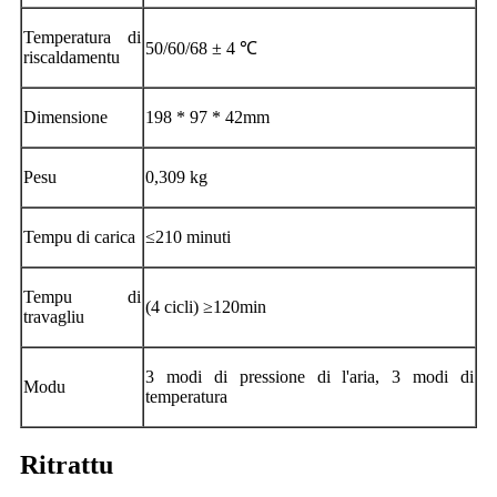
Temperatura di
50/60/68 ± 4 ℃
riscaldamentu
Dimensione
198 * 97 * 42mm
Pesu
0,309 kg
Tempu di carica
≤210 minuti
Tempu di
(4 cicli) ≥120min
travagliu
3 modi di pressione di l'aria, 3 modi di
Modu
temperatura
Ritrattu