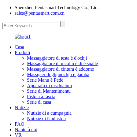
Shenzhen Pentasmart Technology Co., Ltd.
sales@pentasmart.com.cn
Casa
Prodotti
Massaggiatore di testa è d'ochji
Massaggiatore di u collu è di e spalle
Massaggiatore di cintura è addome
Massgaer di ghjinochju è gamba
Serie Manu è Pede
Apparatu di raschiatura
Serie di Mantenimentu
Pistola à fascia
Serie di casa
Nutizie
Nutizie di a cumpagnia
Nutizie di l'industria
FAQ
Nantu à noi
VR