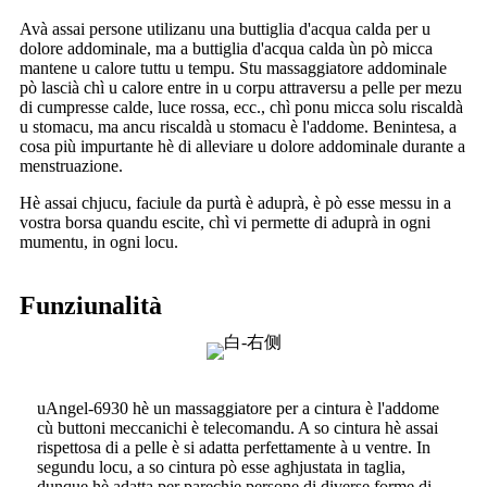
Avà assai persone utilizanu una buttiglia d'acqua calda per u
dolore addominale, ma a buttiglia d'acqua calda ùn pò micca
mantene u calore tuttu u tempu. Stu massaggiatore addominale
pò lascià chì u calore entre in u corpu attraversu a pelle per mezu
di cumpresse calde, luce rossa, ecc., chì ponu micca solu riscaldà
u stomacu, ma ancu riscaldà u stomacu è l'addome. Benintesa, a
cosa più impurtante hè di alleviare u dolore addominale durante a
menstruazione.
Hè assai chjucu, faciule da purtà è aduprà, è pò esse messu in a
vostra borsa quandu escite, chì vi permette di aduprà in ogni
mumentu, in ogni locu.
Funziunalità
uAngel-6930 hè un massaggiatore per a cintura è l'addome
cù buttoni meccanichi è telecomandu. A so cintura hè assai
rispettosa di a pelle è si adatta perfettamente à u ventre. In
segundu locu, a so cintura pò esse aghjustata in taglia,
dunque hè adatta per parechje persone di diverse forme di